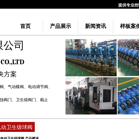
提供专业控制
首页
产品展示
新闻资讯
样板案
限公司
CO.,LTD
决方案
阀
、
气动蝶阀
、
电动调节阀
、
蚀阀门
、
卫生级阀门
、
截止
电动卫生级球阀
电动卫生级球阀 产品概述