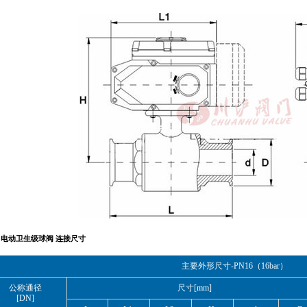
电动卫生级球阀 连接尺寸
主要外形尺寸-PN16（16bar）
公称通径
尺寸[mm]
[DN]