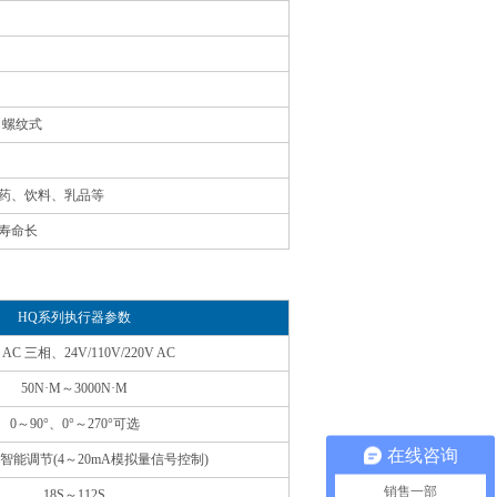
、螺纹式
药、饮料、乳品等
寿命长
HQ系列执行器参数
AC 三相、24V/110V/220V AC
50N·M～3000N·M
0～90°、0°～270°可选
在线咨询
智能调节(4～20mA模拟量信号控制)
销售一部
18S～112S