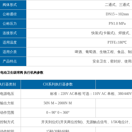
阀体形式
二通式、三通式
公称通径
DN15～102mm
公称压力
PN1.0 MPa
连接形式
快装式(卡箍式)、焊接式
适用温度
PTFE≤180℃
适用介质
啤酒、葡萄酒、生物工程、食品、制
产品特点
安全卫生，密封好、使用
电动卫生级球阀 执行机构参数
执行器类别
CH系列执行器参数
电源电压
标准：220V AC单相 可选：110V AC 单相、380/440V 
输出力矩
50N·M～2000N·M
动作范围
0～90° 0～360°
控制方式
开关到位灯(开关两位控制)、无源触点信号、1/5K电位计、
动作时间
15秒/30秒/60秒