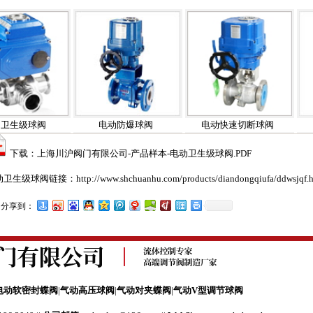
球阀
电动防爆球阀
电动快速切断球阀
电动
下载：上海川沪阀门有限公司-产品样本-电动卫生级球阀.PDF
动卫生级球阀链接：
http://www.shchuanhu.com/products/diandongqiufa/ddwsjqf.
分享到：
球阀
电动防爆球阀
电动快速切断球阀
电动
电动软密封蝶阀
|
气动高压球阀
|
气动对夹蝶阀
|
气动V型调节球阀