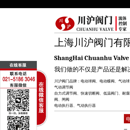
上海川沪阀门有
ShangHai Chuanhu Valve 
我们做的不仅是产品还是解
川沪阀门品牌：
电动球阀
、
电动蝶阀
、
气动球
气动调节阀
自力式调节阀
、
快速切断阀
、
低温阀门
、
耐腐
阀
、
闸阀
电动执行器
、
气动执行器
一、