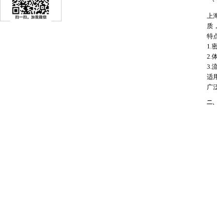
上
质
特
1
2
3
适
广
二、