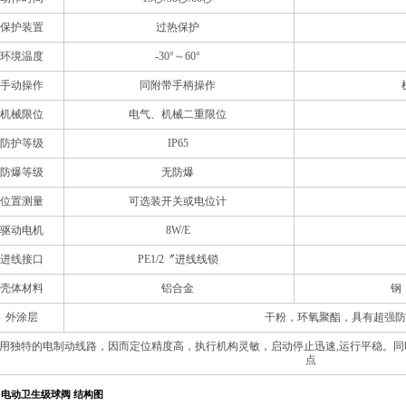
保护装置
过热保护
环境温度
-30°～60°
手动操作
同附带手柄操作
机械限位
电气、机械二重限位
防护等级
IP65
防爆等级
无防爆
位置测量
可选装开关或电位计
驱动电机
8W/E
进线接口
PE1/2〞进线线锁
壳体材料
铝合金
钢
外涂层
干粉，环氧聚酯，具有超强防
用独特的电制动线路，因而定位精度高，执行机构灵敏，启动停止迅速,运行平稳。
点
电动卫生级球阀 结构图