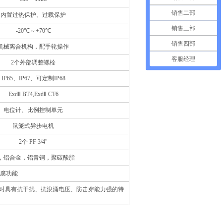
销售二部
内置过热保护、过载保护
销售三部
-20℃～+70℃
销售四部
机械离合机构，配手轮操作
客服经理
2个外部调整螺栓
IP65、IP67、可定制IP68
ExdⅡ BT4,ExdⅡ CT6
电位计、比例控制单元
鼠笼式异步电机
2个 PF 3/4"
，铝合金，铝青铜，聚碳酸脂
腐功能
同时具有抗干扰、抗浪涌电压、防击穿能力强的特