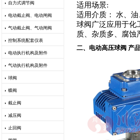
自力式调节阀
适用场景:
适用介质： 水、
电动截止阀、电动闸阀
球阀广泛应用于化
气动截止阀、气动闸阀
质、杂质多、腐蚀
控制系统配套仪表
二、电动高压球阀 产
电动执行机构及附件
气动执行机构及附件
球阀
蝶阀
截止阀
减压阀
止回阀