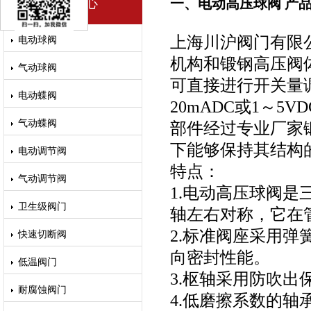
产品中心
一、电动高压球阀 产
上海川沪阀门有限
电动球阀
机构和锻钢高压阀
气动球阀
可直接进行开关量
电动蝶阀
20mADC或1～
气动蝶阀
部件经过专业厂家
下能够保持其结构
电动调节阀
特点：
气动调节阀
1.电动高压球阀
卫生级阀门
轴左右对称，它在
2.标准阀座采用
快速切断阀
向密封性能。
低温阀门
3.枢轴采用防吹
耐腐蚀阀门
4.低磨擦系数的