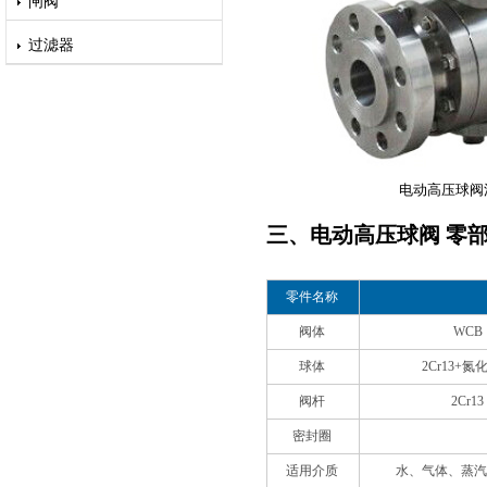
闸阀
过滤器
电动高压球阀
三、电动高压球阀 零
零件名称
阀体
WCB
球体
2Cr13+氮
阀杆
2Cr13
密封圈
适用介质
水、气体、蒸汽