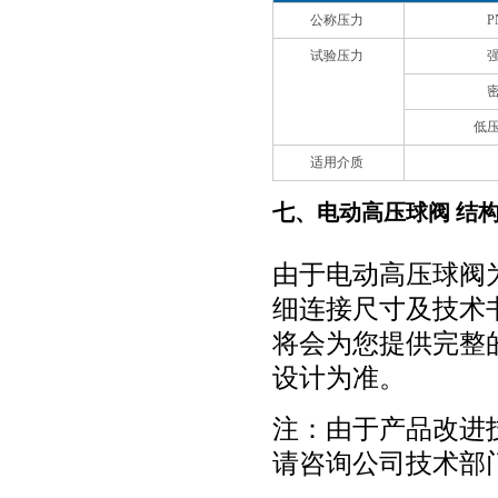
公称压力
P
试验压力
低
适用介质
七、电动高压球阀 结
由于电动高压球阀
细连接尺寸及技术
将会为您提供完整
设计为准。
注：由于产品改进
请咨询公司技术部