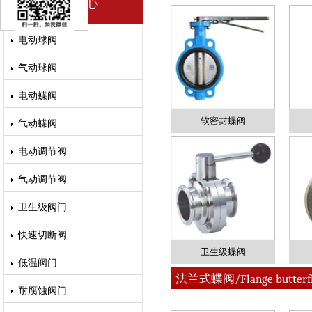
产品中心
电动球阀
气动球阀
电动蝶阀
软密封蝶阀
气动蝶阀
电动调节阀
气动调节阀
卫生级阀门
快速切断阀
卫生级蝶阀
低温阀门
法兰式蝶阀/Flange butterfly
耐腐蚀阀门