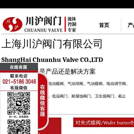
首页
产
上海川沪阀门有限公司
ShangHai Chuanhu Valve CO.,LTD
我们做的不仅是产品还是解决方案
川沪阀门品牌：
电动球阀
、
电动蝶阀
、
气动球阀
、
气动蝶阀
、
电动调节阀
、
气动调节阀
自力式调节阀
、
快速切断阀
、
低温阀门
、
耐腐蚀阀门
、
卫生级阀门
、
截止
阀
、
闸阀
电动执行器
、
气动执行器
对夹式蝶阀/Wafer butterfly
PRODUCT