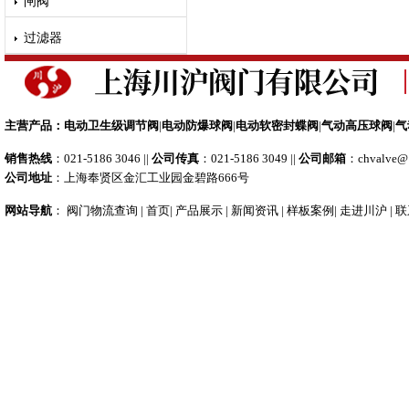
闸阀
过滤器
主营产品：
电动卫生级调节阀
|
电动防爆球阀
|
电动软密封蝶阀
|
气动高压球阀
|
气
销售热线
：021-5186 3046 ||
公司传真
：021-5186 3049 ||
公司邮箱
：
chvalve@
公司地址
：上海奉贤区金汇工业园金碧路666号
网站导航
：
阀门物流查询
|
首页
|
产品展示
|
新闻资讯
|
样板案例
|
走进川沪
|
联