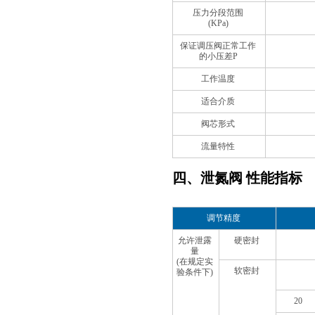
压力分段范围
(KPa)
保证调压阀正常工作
的小压差P
工作温度
适合介质
阀芯形式
流量特性
四、泄氮阀 性能指标
调节精度
允许泄露
硬密封
量
(在规定实
软密封
验条件下)
20