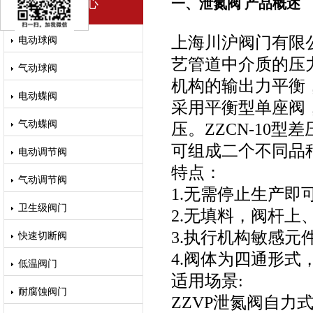
产品中心
一、泄氮阀 产品概述
上海川沪阀门有限公
电动球阀
艺管道中介质的压
气动球阀
机构的输出力平衡，
电动蝶阀
采用平衡型单座阀
气动蝶阀
压。ZZCN-10
可组成二个不同品
电动调节阀
特点：
气动调节阀
1.无需停止生产即
卫生级阀门
2.无填料，阀杆
3.执行机构敏感
快速切断阀
4.阀体为四通形式
低温阀门
适用场景:
耐腐蚀阀门
ZZVP泄氮阀自