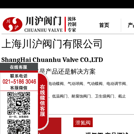
首页
产
上海川沪阀门有限公司
ShangHai Chuanhu Valve CO.,LTD
我们做的不仅是产品还是解决方案
川沪阀门品牌：
电动球阀
、
电动蝶阀
、
气动球阀
、
气动蝶阀
、
电动调节阀
、
气动调节阀
自力式调节阀
、
快速切断阀
、
低温阀门
、
耐腐蚀阀门
、
卫生级阀门
、
截止
阀
、
闸阀
电动执行器
、
气动执行器
泄氮阀
PRODUCT