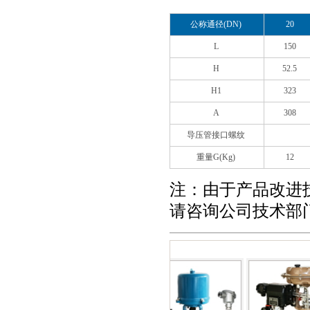
公称通径(DN)
20
L
150
H
52.5
H1
323
A
308
导压管接口螺纹
重量G(Kg)
12
注：由于产品改进
请咨询公司技术部