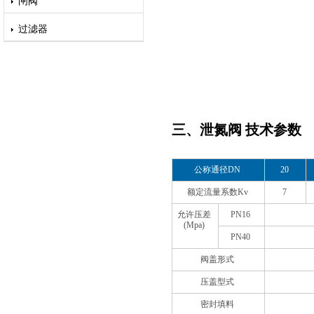
闸阀
过滤器
三、泄氮阀 技术参数
公称通径DN
20
额定流量系数Kv
7
允许压差
PN16
(Mpa)
PN40
阀盖形式
压盖型式
密封填料