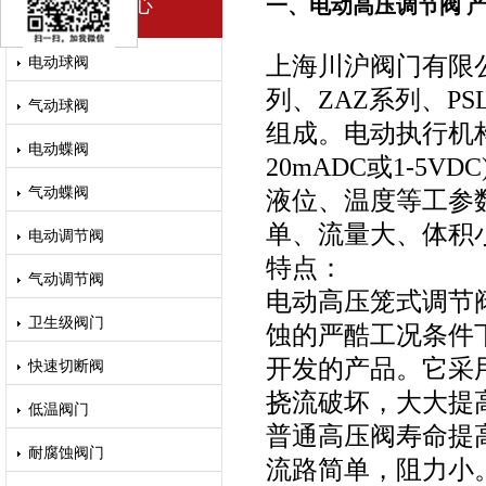
产品中心
一、电动高压调节阀 
上海川沪阀门有限公
电动球阀
列、ZAZ系列、P
气动球阀
组成。电动执行机构
电动蝶阀
20mADC或1-
气动蝶阀
液位、温度等工参
单、流量大、体积
电动调节阀
特点：
气动调节阀
电动高压笼式调节
卫生级阀门
蚀的严酷工况条件
开发的产品。它采
快速切断阀
挠流破坏，大大提
低温阀门
普通高压阀寿命提
耐腐蚀阀门
流路简单，阻力小