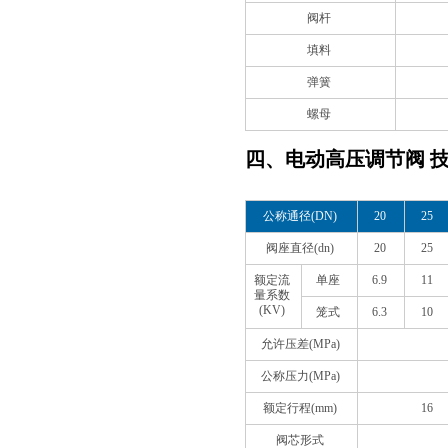
阀杆
填料
弹簧
螺母
四、电动高压调节阀 
公称通径(DN)
20
25
阀座直径(dn)
20
25
额定流
单座
6.9
11
量系数
(KV)
笼式
6.3
10
允许压差(MPa)
公称压力(MPa)
额定行程(mm)
16
阀芯形式