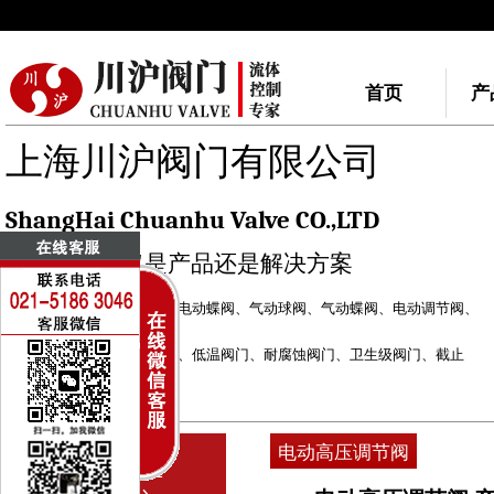
首页
产
上海川沪阀门有限公司
ShangHai Chuanhu Valve CO.,LTD
我们做的不仅是产品还是解决方案
川沪阀门品牌：
电动球阀
、
电动蝶阀
、
气动球阀
、
气动蝶阀
、
电动调节阀
、
气动调节阀
自力式调节阀
、
快速切断阀
、
低温阀门
、
耐腐蚀阀门
、
卫生级阀门
、
截止
阀
、
闸阀
电动执行器
、
气动执行器
电动高压调节阀
PRODUCT