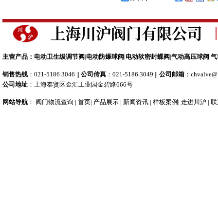
阀
电动笼式调节阀
电动双座调节阀
电动隔膜
主营产品：
电动卫生级调节阀
|
电动防爆球阀
|
电动软密封蝶阀
|
气动高压球阀
|
气
销售热线
：021-5186 3046 ||
公司传真
：021-5186 3049 ||
公司邮箱
：
chvalve@
公司地址
：上海奉贤区金汇工业园金碧路666号
网站导航
：
阀门物流查询
|
首页
|
产品展示
|
新闻资讯
|
样板案例
|
走进川沪
|
联