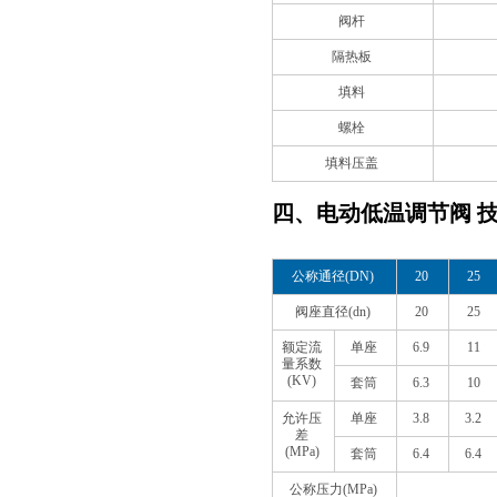
阀杆
隔热板
填料
螺栓
填料压盖
四、电动低温调节阀 
公称通径(DN)
20
25
阀座直径(dn)
20
25
额定流
单座
6.9
11
量系数
(KV)
套筒
6.3
10
允许压
单座
3.8
3.2
差
(MPa)
套筒
6.4
6.4
公称压力(MPa)