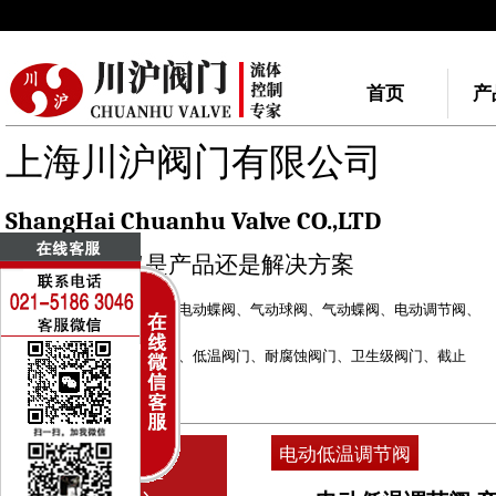
首页
产
上海川沪阀门有限公司
ShangHai Chuanhu Valve CO.,LTD
我们做的不仅是产品还是解决方案
川沪阀门品牌：
电动球阀
、
电动蝶阀
、
气动球阀
、
气动蝶阀
、
电动调节阀
、
气动调节阀
自力式调节阀
、
快速切断阀
、
低温阀门
、
耐腐蚀阀门
、
卫生级阀门
、
截止
阀
、
闸阀
电动执行器
、
气动执行器
电动低温调节阀
PRODUCT