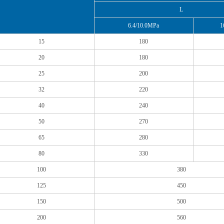
L
6.4/10.0MPa
1
15
180
20
180
25
200
32
220
40
240
50
270
65
280
80
330
100
380
125
450
150
500
200
560