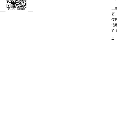
上
塞
传
适
Y
二、