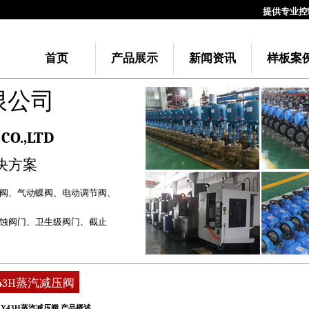
提供专业控制
首页
产品展示
新闻资讯
样板案
限公司
CO.,LTD
决方案
阀
、
气动蝶阀
、
电动调节阀
、
蚀阀门
、
卫生级阀门
、
截止
43H蒸汽减压阀
Y43H蒸汽减压阀 产品概述