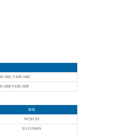
3H-100C,Y43H-160C
H-100P,Y43H-160P
材质
WCB/CF8
2Cr13/304SS