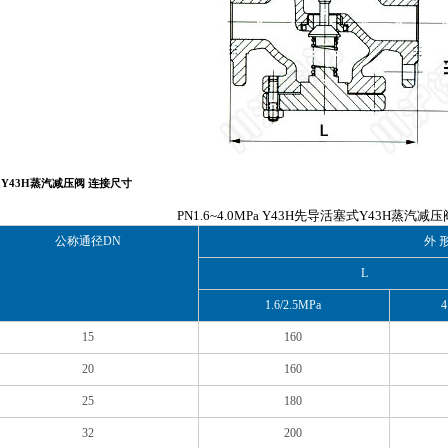
Y43H蒸汽减压阀 连接尺寸
PN1.6~4.0MPa Y43H先导活塞式Y43H蒸汽减
公称通径DN
外 形
L
1.6/2.5MPa
4
15
160
20
160
25
180
32
200