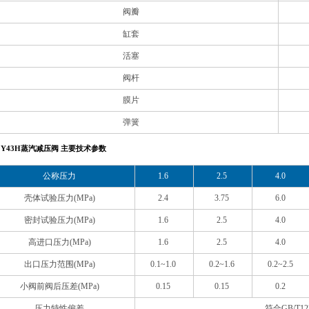
阀瓣
缸套
活塞
阀杆
膜片
弹簧
Y43H蒸汽减压阀 主要技术参数
公称压力
1.6
2.5
4.0
壳体试验压力(MPa)
2.4
3.75
6.0
密封试验压力(MPa)
1.6
2.5
4.0
高进口压力(MPa)
1.6
2.5
4.0
出口压力范围(MPa)
0.1~1.0
0.2~1.6
0.2~2.5
小阀前阀后压差(MPa)
0.15
0.15
0.2
压力特性偏差
符合GB/T12