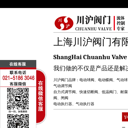
上海川沪阀门有
ShangHai Chuanhu Valve 
我们做的不仅是产品还是解
川沪阀门品牌：
电动球阀
、
电动蝶阀
、
气动球
气动调节阀
自力式调节阀
、
快速切断阀
、
低温阀门
、
耐腐
阀
、
闸阀
电动执行器
、
气动执行器
Y
一、