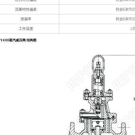
流量特性偏差
符合GB/T12
泄漏率
符合GB/T12
工作温度
≤3
Y43H蒸汽减压阀 结构图