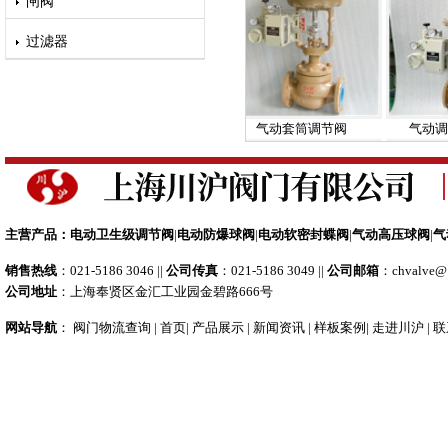
闸阀
过滤器
阀
不锈钢单座调节阀
气动套筒调节阀
气动调节
主营产品：
电动卫生级调节阀
|
电动防爆球阀
|
电动软密封蝶阀
|
气动高压球阀
|
气
销售热线
：021-5186 3046 ||
公司传真
：021-5186 3049 ||
公司邮箱
：
chvalve@
公司地址
：上海奉贤区金汇工业园金碧路666号
阀
不锈钢单座调节阀
气动套筒调节阀
气动调节
网站导航
：
阀门物流查询
|
首页
|
产品展示
|
新闻资讯
|
样板案例
|
走进川沪
|
联