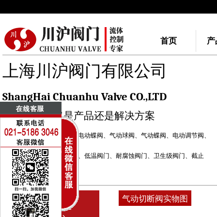
首页
产
上海川沪阀门有限公司
ShangHai Chuanhu Valve CO.,LTD
我们做的不仅是产品还是解决方案
川沪阀门品牌：
电动球阀
、
电动蝶阀
、
气动球阀
、
气动蝶阀
、
电动调节阀
、
气动调节阀
自力式调节阀
、
快速切断阀
、
低温阀门
、
耐腐蚀阀门
、
卫生级阀门
、
截止
阀
、
闸阀
电动执行器
、
气动执行器
气动切断阀实物图
PRODUCT